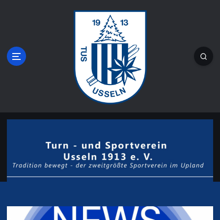
Z
u
m
I
n
h
a
l
t
s
Tradition bewegt - der zweitgrößte
p
r
Sportverein im Upland
i
n
g
e
n