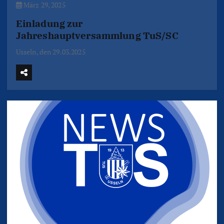
März 29, 2025
Einladung zur
Jahreshauptversammlung TuS/SC
Usseln, den 29.03.2025