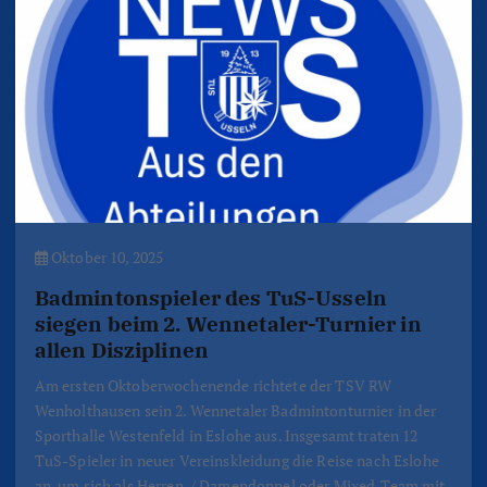
Oktober 10, 2025
Badmintonspieler des TuS-Usseln
siegen beim 2. Wennetaler-Turnier in
allen Disziplinen
Am ersten Oktoberwochenende richtete der TSV RW
Wenholthausen sein 2. Wennetaler Badmintonturnier in der
Sporthalle Westenfeld in Eslohe aus. Insgesamt traten 12
TuS-Spieler in neuer Vereinskleidung die Reise nach Eslohe
an, um sich als Herren-/ Damendoppel oder Mixed-Team mit