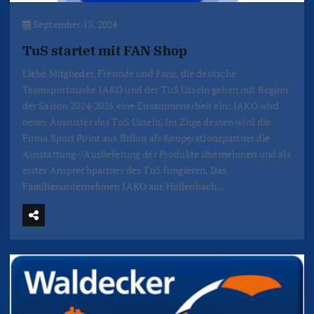
September 13, 2024
TuS startet mit FAN Shop
Liebe Mitglieder, Freunde und Fans, die deutsche
Teamsportmarke JAKO und der TuS Usseln gehen mit Beginn
der Saison 2024/2025 eine Zusammenarbeit ein: JAKO wird
neuer Ausrüster des TuS Usseln. Im Zuge dessen wird die
Firma Sport Point aus Brilon als Kooperationspartner die
Ausstattung-/Auslieferung der Produkte übernehmen und als
erster Ansprechpartner des TuS fungieren. Das
Familienunternehmen JAKO aus Hollenbach…