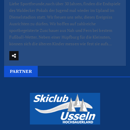
Liebe Sportfreunde,nach über 30 Jahren, finden die Endspiele
des Waldecker Pokals der Jugend mal wieder im Upland im
Diemelstadion statt. Wir freuen uns sehr, dieses Ereigniss
Ausrichten zu dürfen. Wir hoffen auf zahlreiche
sportbegeisterte Zuschauer aus Nah und Fern bei bestem
Fußball-Wetter. Neben einer Hüpfburg für die Kleinsten,
können sich die älteren Kinder messen wie fest sie aufs…
PARTNER