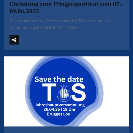
Einladung zum Pfingstsportfest vom 07.-
09.06.2025
Zur Anmeldund des Menschenkicker Turniers und zur
Uplympiade gehts <HIER ENTLANG>