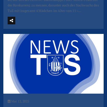
der Konkurrenz zu messen, darunter auch der Nachwuchs des
TuS mit insgesamt 4 Mädchen im Alter von 11 –…
Mai 12, 2025