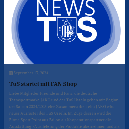
September 13, 2024
TuS startet mit FAN Shop
Liebe Mitglieder, Freunde und Fans, die deutsche
Teamsportmarke JAKO und der TuS Usseln gehen mit Beginn
der Saison 2024/2025 eine Zusammenarbeit ein: JAKO wird
neuer Ausrüster des TuS Usseln. Im Zuge dessen wird die
Firma Sport Point aus Brilon als Kooperationspartner die
Ausstattung-/Auslieferung der Produkte übernehmen und als