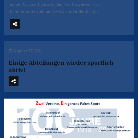
erster Ansprechpartner des TuS fungieren. Das
Familienunternehmen JAKO aus Hollenbach…
August 27, 2021
Einige Abteilungen wieder sportlich
aktiv!