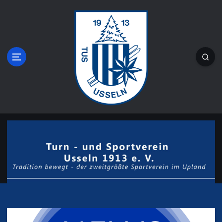
Z
u
m
I
n
h
a
l
t
s
Tradition bewegt - der zweitgrößte
p
r
Sportverein im Upland
i
n
g
e
n