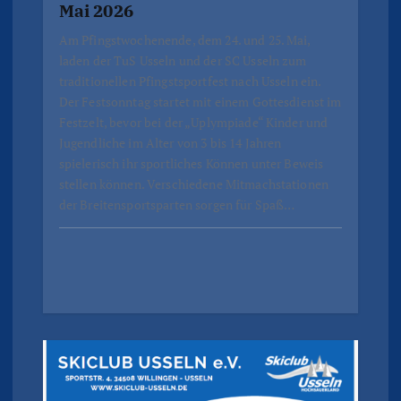
Mai 2026
Am Pfingstwochenende, dem 24. und 25. Mai,
laden der TuS Usseln und der SC Usseln zum
traditionellen Pfingstsportfest nach Usseln ein.
Der Festsonntag startet mit einem Gottesdienst im
Festzelt, bevor bei der „Uplympiade“ Kinder und
Jugendliche im Alter von 3 bis 14 Jahren
spielerisch ihr sportliches Können unter Beweis
stellen können. Verschiedene Mitmachstationen
der Breitensportsparten sorgen für Spaß…