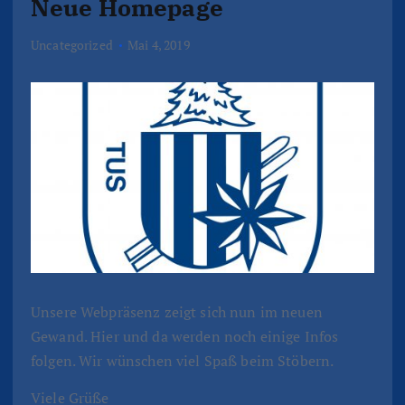
Neue Homepage
Uncategorized
Mai 4, 2019
Unsere Webpräsenz zeigt sich nun im neuen
Gewand. Hier und da werden noch einige Infos
folgen. Wir wünschen viel Spaß beim Stöbern.
Viele Grüße