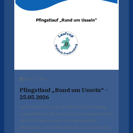
Mai 13, 2026
Pfingstlauf „Rund um Usseln“ –
25.05.2026
Im Rahmen des Laufcup Waldeck-Frankenberg
veranstaltet der Skiclub Usseln in Kooperation mit
dem TuS Usseln wieder den traditionellen
Pflingstlauf. Alle Informationen zur Strecke und