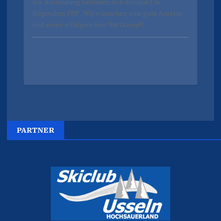
zur Anmeldung befinden sich kompakt in
folgendem PDF. Wir wünschen eine gute Anreise
und einen erfolgreichen Wettkampf!
PARTNER