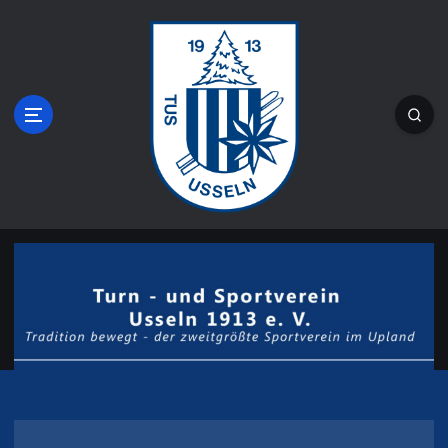
Z
u
m
I
n
h
a
l
t
s
Tradition bewegt - der zweitgrößte
p
r
Sportverein im Upland
i
n
g
e
n